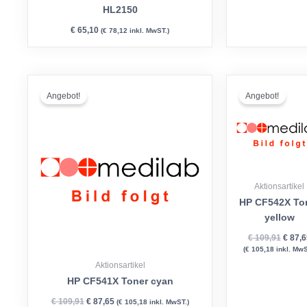
HL2150
€
65,10
(
€
78,12
inkl. MwST.)
Ursprünglicher
Aktueller
Urspr
Preis
Preis
Preis
Angebot!
Angebot!
war:
ist:
war:
€ 109,91
€ 87,65.
€ 109,
Aktionsartikel
HP CF542X To
yellow
€
109,91
€
87,6
(
€
105,18
inkl. MwS
Aktionsartikel
HP CF541X Toner cyan
€
109,91
€
87,65
(
€
105,18
inkl. MwST.)