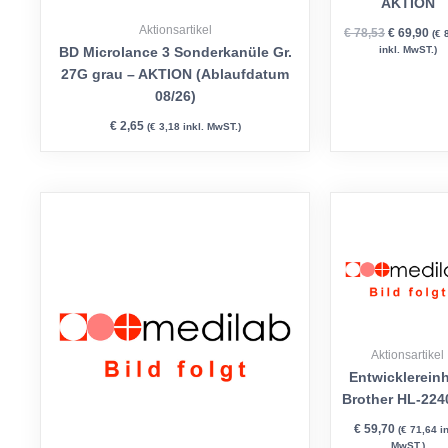
AKTION
Aktionsartikel
€
78,53
€
69,90
(
€
8
inkl. MwST.)
BD Microlance 3 Sonderkanüle Gr.
27G grau – AKTION (Ablaufdatum
08/26)
€
2,65
(
€
3,18
inkl. MwST.)
Aktionsartikel
Entwicklereinh
Brother HL-224
€
59,70
(
€
71,64
in
MwST.)