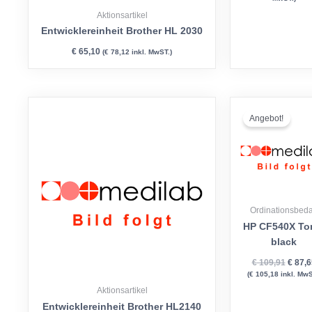
Aktionsartikel
Entwicklereinheit Brother HL 2030
€
65,10
(
€
78,12
inkl. MwST.)
Urspr
Preis
Angebot!
war:
€ 109,
Ordinationsbeda
HP CF540X To
black
€
109,91
€
87,6
(
€
105,18
inkl. MwS
Aktionsartikel
Entwicklereinheit Brother HL2140