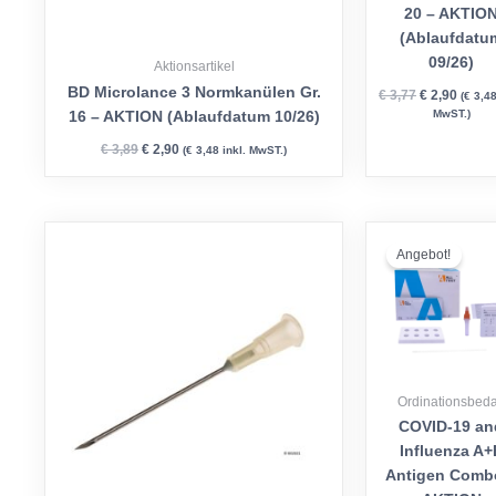
20 – AKTIO
(Ablaufdatu
09/26)
Aktionsartikel
BD Microlance 3 Normkanülen Gr.
€
3,77
€
2,90
(
€
3,4
MwST.)
16 – AKTION (Ablaufdatum 10/26)
€
3,89
€
2,90
(
€
3,48
inkl. MwST.)
Ursprüngl
Akt
Preis
Pre
Angebot!
war:
ist:
€ 78,53
€ 6
Ordinationsbeda
COVID-19 an
Influenza A+
Antigen Comb