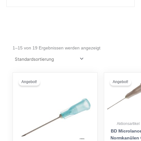
1–15 von 19 Ergebnissen werden angezeigt
Ursprünglicher
Aktueller
Ursprünglic
Aktuel
Preis
Preis
Preis
Preis
Angebot!
Angebot!
war:
ist:
war:
ist:
€ 3,89
€ 2,90.
€ 3,77
€ 2,90
Aktionsartikel
BD Microlanc
Normkanülen 