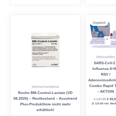
Urspr
Preis
Angebot!
war:
€ 147,
Aktionsartikel
SARS-CoV-2 
Influenza A+B
RSV /
AdenovirusAnt
Combo Rapid T
Verbrauchsmaterial
– AKTION
Roche BM-Control-Lactate (VD
08.2026) – Restbestand – Accutrend
€
147,99
€
99,9
(
€
119,88
inkl. MwS
Plus-Produktlinie nicht mehr
erhältlich!