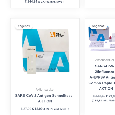
€
144,84
(
€
173,81
inkl. MwST.)
Ursprünglicher
Aktueller
Urspr
Preis
Preis
Preis
Angebot!
Angebot!
war:
ist:
war:
€ 27,00
€ 18,99.
€ 147,
Aktionsartikel
SARS-CoV-
2/Influenza
A+B/RSV Anti
Combo Rapid T
– AKTION
Aktionsartikel
SARS-CoV-2 Antigen Schnelltest –
€
147,45
€
79,9
(
€
95,88
inkl. MwST
AKTION
€
27,00
€
18,99
(
€
22,79
inkl. MwST.)