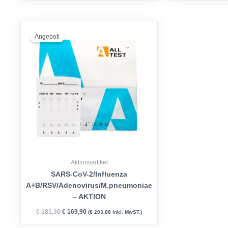
Ursprünglicher
Aktueller
Preis
Preis
Angebot!
war:
ist:
€ 181,30
€ 169,90.
Aktionsartikel
SARS-CoV-2/Influenza
A+B/RSV/Adenovirus/M.pneumoniae
– AKTION
€
181,30
€
169,90
(
€
203,88
inkl. MwST.)