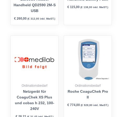
Handheld QD2590 2M-S
€
115,00
(
€
138,00
inkl. MwST.)
USB
€
260,00
(
€
312,00
inkl. MwST.)
Ordinationsbedarf
Ordinationsbedarf
Netzgerät für
Roche CoaguChek Pro
CoaguChek XS Plus
II
und cobas h 232, 100-
€
774,00
(
€
928,80
inkl. MwST.)
240V
€
26,21
(
€
31,45
inkl. MwST.)