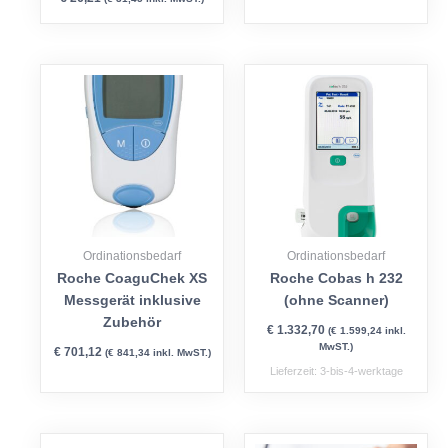
Ordinationsbedarf
Ordinationsbedarf
Roche CoaguChek XS
Roche Cobas h 232
Messgerät inklusive
(ohne Scanner)
Zubehör
€
1.332,70
(
€
1.599,24
inkl.
MwST.)
€
701,12
(
€
841,34
inkl. MwST.)
Lieferzeit:
3-bis-4-werktage