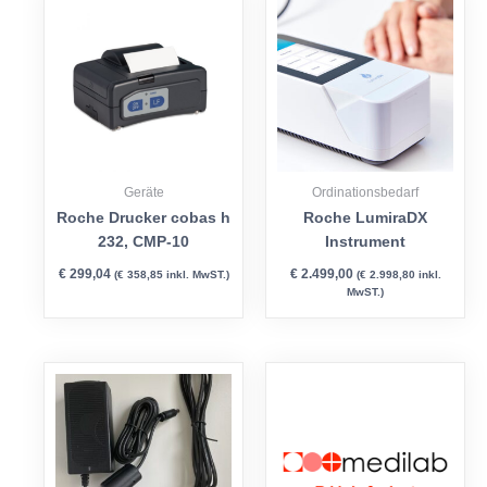
Geräte
Ordinationsbedarf
Roche Drucker cobas h
Roche LumiraDX
232, CMP-10
Instrument
€
299,04
€
2.499,00
(
€
358,85
inkl. MwST.)
(
€
2.998,80
inkl.
MwST.)