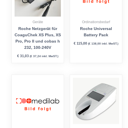
Geräte
Ordinationsbedarf
Roche Netzgerät für
Roche Universal
CoaguChek XS Plus, XS
Battery Pack
Pro, Pro II und cobas h
€
115,00
(
€
138,00
inkl. MwST.)
232, 100-240V
€
31,03
(
€
37,24
inkl. MwST.)