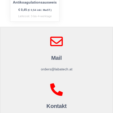
Antikoagulationsausweis
€
0,45
(
€
0,54
inkl. MwST.)
Lieferzeit:
3-bis-4-werktage
Mail
orders@labatech.at
Kontakt