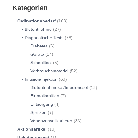
Kategorien
Ordinationsbedarf
163
Blutentnahme
27
Diagnostische Tests
78
Diabetes
6
Geräte
14
Schnelltest
5
Verbrauchsmaterial
52
Infusion/Injektion
69
Blutentnahmeset/Infusionsset
13
Einmalkanülen
7
Entsorgung
4
Spritzen
7
Venenverweilkatheter
33
Aktionsartikel
19
Unkategorisiert
1