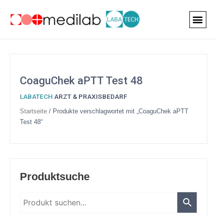
Zum
Inhalt
springen
CoaguChek aPTT Test 48
LABATECH
ARZT & PRAXISBEDARF
Startseite
/ Produkte verschlagwortet mit „CoaguChek aPTT
Test 48“
14
7
6
19
1
5
4
27
7
69
163
78
52
33
13
Produktsuche
Produkte
Produkte
Produkte
Produkte
Produkt
Produkte
Produkte
Produkte
Produkte
Produkte
Produkte
Produkte
Produkte
Produkte
Produkte