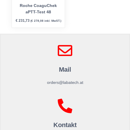
Roche CoaguChek
aPTT-Test 48
€
231,73
(
€
278,08
inkl. MwST.)
Mail
orders@labatech.at
Kontakt