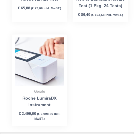
Test (1 Pkg. 24 Tests)
€
65,88
(
€
79,06
inkl. MwST.)
€
86,40
(
€
103,68
inkl. MwST.)
Geräte
Roche LumiraDX
Instrument
€
2.499,00
(
€
2.998,80
inkl.
MwST.)