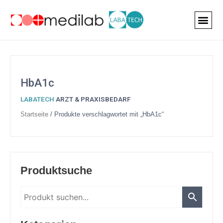
Zum
Inhalt
springen
HbA1c
LABATECH
ARZT & PRAXISBEDARF
Startseite
/ Produkte verschlagwortet mit „HbA1c“
14
7
6
19
1
5
4
27
7
69
163
78
52
33
13
Produktsuche
Produkte
Produkte
Produkte
Produkte
Produkt
Produkte
Produkte
Produkte
Produkte
Produkte
Produkte
Produkte
Produkte
Produkte
Produkte