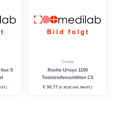
Geräte
ilux S
Roche Urisys 1100
el
Teststreifenschlitten C5
€
30,77
wST.)
(
€
36,92
inkl. MwST.)