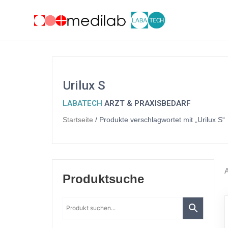
Zum
Inhalt
springen
Urilux S
LABATECH
ARZT & PRAXISBEDARF
Startseite
/ Produkte verschlagwortet mit „Urilux S“
13
14
7
6
19
1
5
4
27
7
69
163
78
52
33
Produktsuche
Produkte
Produkte
Produkte
Produkte
Produkte
Produkt
Produkte
Produkte
Produkte
Produkte
Produkte
Produkte
Produkte
Produkte
Produkte