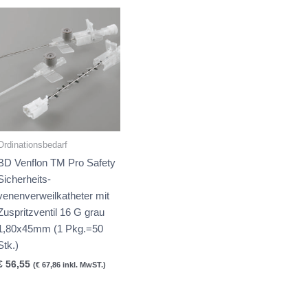
Ordinationsbedarf
BD Venflon TM Pro Safety
Sicherheits-
venenverweilkatheter mit
Zuspritzventil 16 G grau
1,80x45mm (1 Pkg.=50
Stk.)
€
56,55
(
€
67,86
inkl. MwST.)