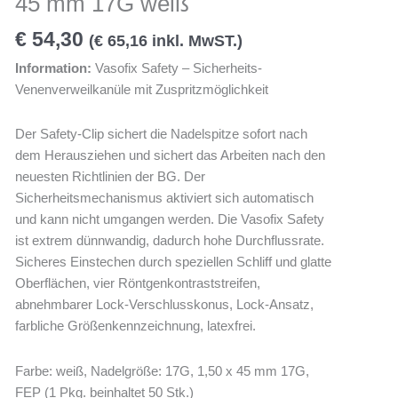
45 mm 17G weiß
x
45
€
54,30
(
€
65,16
inkl. MwST.)
mm
17G
Information:
Vasofix Safety – Sicherheits-
weiß
Venenverweilkanüle mit Zuspritzmöglichkeit
Menge
Der Safety-Clip sichert die Nadelspitze sofort nach
dem Herausziehen und sichert das Arbeiten nach den
neuesten Richtlinien der BG. Der
Sicherheitsmechanismus aktiviert sich automatisch
und kann nicht umgangen werden. Die Vasofix Safety
ist extrem dünnwandig, dadurch hohe Durchflussrate.
Sicheres Einstechen durch speziellen Schliff und glatte
Oberflächen, vier Röntgenkontraststreifen,
abnehmbarer Lock-Verschlusskonus, Lock-Ansatz,
farbliche Größenkennzeichnung, latexfrei.
Farbe: weiß, Nadelgröße: 17G, 1,50 x 45 mm 17G,
FEP (1 Pkg. beinhaltet 50 Stk.)