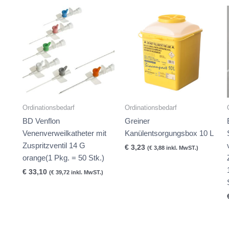
Ordinationsbedarf
Ordinationsbedarf
BD Venflon
Greiner
Venenverweilkatheter mit
Kanülentsorgungsbox 10 L
Zuspritzventil 14 G
€
3,23
(
€
3,88
inkl. MwST.)
orange(1 Pkg. = 50 Stk.)
€
33,10
(
€
39,72
inkl. MwST.)