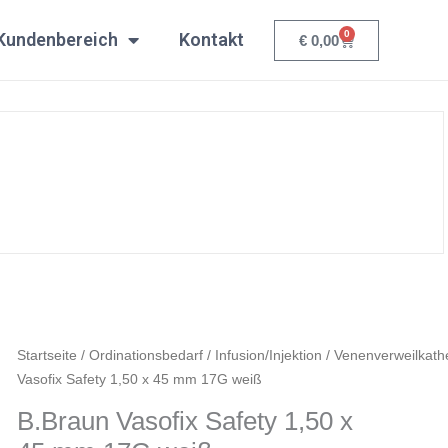
1,50
0
x
Kundenbereich
Kontakt
Warenkorb
€
0,00
45
mm
17G
weiß
Menge
B.Braun
Startseite
/
Ordinationsbedarf
/
Infusion/Injektion
/
Venenverweilkath
Vasofix
Vasofix Safety 1,50 x 45 mm 17G weiß
Safety
B.Braun Vasofix Safety 1,50 x
1,50