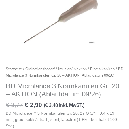
€ 3,77
€ 2,90.
Normkanülen
Gr.
20
-
AKTION
(Ablaufdatum
09/26)
Menge
Startseite
/
Ordinationsbedarf
/
Infusion/Injektion
/
Einmalkanülen
/ BD
Microlance 3 Normkanülen Gr. 20 – AKTION (Ablaufdatum 09/26)
BD Microlance 3 Normkanülen Gr. 20
– AKTION (Ablaufdatum 09/26)
€
3,77
€
2,90
(
€
3,48
inkl. MwST.)
BD Microlance™ 3 Normkanülen Gr. 20, 27 G 3/4″, 0.4 x 19
mm, grau, subk./intrad., steril, latexfrei (1 Pkg. beinhaltet 100
Stk.)