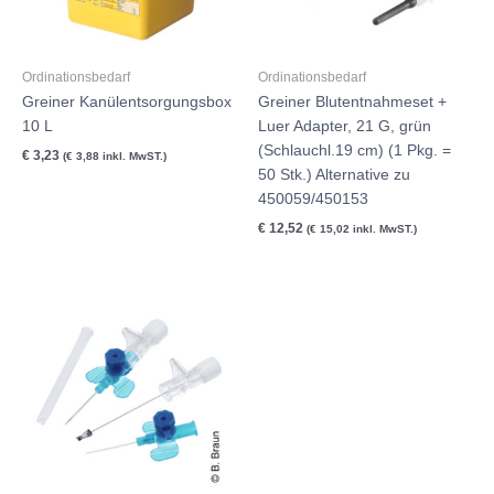
Ordinationsbedarf
Ordinationsbedarf
Greiner Kanülentsorgungsbox
Greiner Blutentnahmeset +
10 L
Luer Adapter, 21 G, grün
(Schlauchl.19 cm) (1 Pkg. =
€
3,23
(
€
3,88
inkl. MwST.)
50 Stk.) Alternative zu
450059/450153
€
12,52
(
€
15,02
inkl. MwST.)