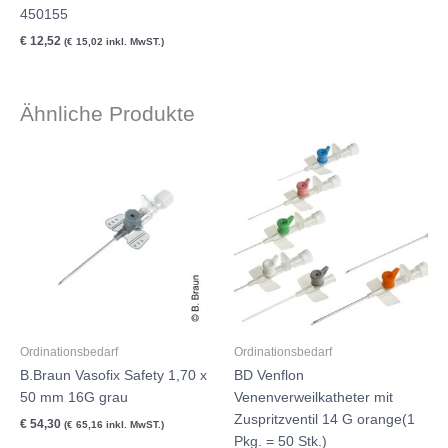
450155
€
12,52
(
€
15,02
inkl. MwST.)
Ähnliche Produkte
Ordinationsbedarf
Ordinationsbedarf
B.Braun Vasofix Safety 1,70 x
BD Venflon
50 mm 16G grau
Venenverweilkatheter mit
Zuspritzventil 14 G orange(1
€
54,30
(
€
65,16
inkl. MwST.)
Pkg. = 50 Stk.)