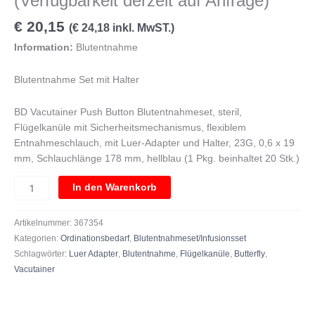
(Verfügbarkeit derzeit auf Anfrage)
€
20,15
(
€
24,18
inkl. MwST.)
Information:
Blutentnahme
Blutentnahme Set mit Halter
BD Vacutainer Push Button Blutentnahmeset, steril,
Flügelkanüle mit Sicherheitsmechanismus, flexiblem
Entnahmeschlauch, mit Luer-Adapter und Halter, 23G, 0,6 x 19
mm, Schlauchlänge 178 mm, hellblau (1 Pkg. beinhaltet 20 Stk.)
In den Warenkorb
Artikelnummer:
367354
Kategorien:
Ordinationsbedarf
,
Blutentnahmeset/Infusionsset
Schlagwörter:
Luer Adapter
,
Blutentnahme
,
Flügelkanüle
,
Butterfly
,
Vacutainer