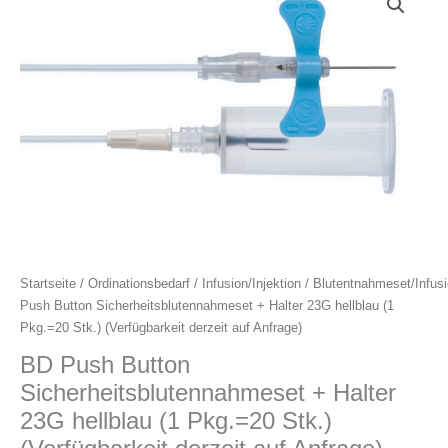
Push
Button
Sicherheitsblutennahmeset
+
Halter
23G
hellblau
(1
Pkg.=20
Stk.)
(Verfügbarkeit
derzeit
auf
Startseite
/
Ordinationsbedarf
/
Infusion/Injektion
/
Blutentnahmeset/Infus
Anfrage)
Push Button Sicherheitsblutennahmeset + Halter 23G hellblau (1
Menge
Pkg.=20 Stk.) (Verfügbarkeit derzeit auf Anfrage)
BD Push Button
Sicherheitsblutennahmeset + Halter
23G hellblau (1 Pkg.=20 Stk.)