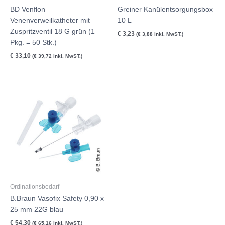
BD Venflon
Greiner Kanülentsorgungsbox
Venenverweilkatheter mit
10 L
Zuspritzventil 18 G grün (1
€
3,23
(
€
3,88
inkl. MwST.)
Pkg. = 50 Stk.)
€
33,10
(
€
39,72
inkl. MwST.)
Ordinationsbedarf
B.Braun Vasofix Safety 0,90 x
25 mm 22G blau
€
54,30
(
€
65,16
inkl. MwST.)