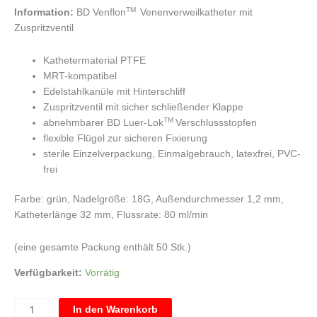
TM
Information:
BD Venflon
Venenverweilkatheter mit
Zuspritzventil
Kathetermaterial PTFE
MRT-kompatibel
Edelstahlkanüle mit Hinterschliff
Zuspritzventil mit sicher schließender Klappe
TM
abnehmbarer BD Luer-Lok
Verschlussstopfen
flexible Flügel zur sicheren Fixierung
sterile Einzelverpackung, Einmalgebrauch, latexfrei, PVC-
frei
Farbe: grün, Nadelgröße: 18G, Außendurchmesser 1,2 mm,
Katheterlänge 32 mm, Flussrate: 80 ml/min
(eine gesamte Packung enthält 50 Stk.)
Verfügbarkeit:
Vorrätig
In den Warenkorb