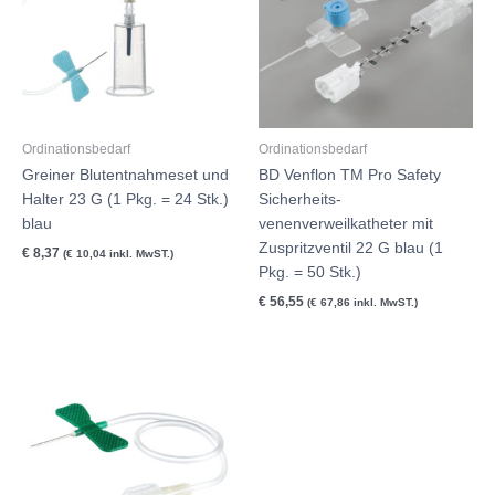
Ordinationsbedarf
Ordinationsbedarf
Greiner Blutentnahmeset und
BD Venflon TM Pro Safety
Halter 23 G (1 Pkg. = 24 Stk.)
Sicherheits-
blau
venenverweilkatheter mit
Zuspritzventil 22 G blau (1
€
8,37
(
€
10,04
inkl. MwST.)
Pkg. = 50 Stk.)
€
56,55
(
€
67,86
inkl. MwST.)