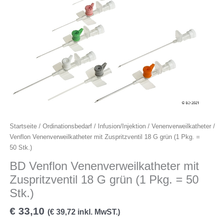
Venenverweilkatheter
mit
Zuspritzventil
18
G
grün
(1
Pkg.
=
50
Stk.)
Menge
Startseite
/
Ordinationsbedarf
/
Infusion/Injektion
/
Venenverweilkatheter
/
Venflon Venenverweilkatheter mit Zuspritzventil 18 G grün (1 Pkg. =
50 Stk.)
BD Venflon Venenverweilkatheter mit
Zuspritzventil 18 G grün (1 Pkg. = 50
Stk.)
€
33,10
(
€
39,72
inkl. MwST.)