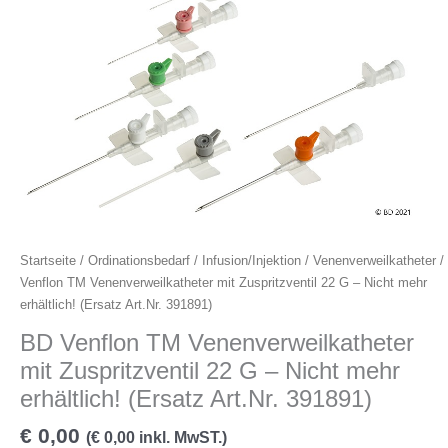
TM
Venenverweilkatheter
mit
Zuspritzventil
22
G
-
Nicht
mehr
erhältlich!
(Ersatz
Art.Nr.
Startseite
/
Ordinationsbedarf
/
Infusion/Injektion
/
Venenverweilkatheter
/
391891)
Venflon TM Venenverweilkatheter mit Zuspritzventil 22 G – Nicht mehr
Menge
erhältlich! (Ersatz Art.Nr. 391891)
BD Venflon TM Venenverweilkatheter
mit Zuspritzventil 22 G – Nicht mehr
erhältlich! (Ersatz Art.Nr. 391891)
€
0,00
(
€
0,00
inkl. MwST.)