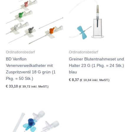
Ordinationsbedarf
Ordinationsbedarf
BD Venflon
Greiner Blutentnahmeset und
Venenverweilkatheter mit
Halter 23 G (1 Pkg. = 24 Stk.)
Zuspritzventil 18 G grün (1
blau
Pkg. = 50 Stk.)
€
8,37
(
€
10,04
inkl. MwST.)
€
33,10
(
€
39,72
inkl. MwST.)