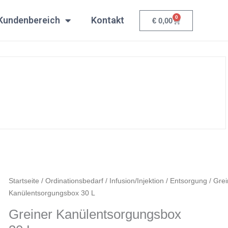
L
0
Menge
Kundenbereich
Kontakt
Warenkorb
€
0,00
Greiner
Startseite
/
Ordinationsbedarf
/
Infusion/Injektion
/
Entsorgung
/ Grei
Kanülentsorgungsbox
Kanülentsorgungsbox 30 L
30
Greiner Kanülentsorgungsbox
L