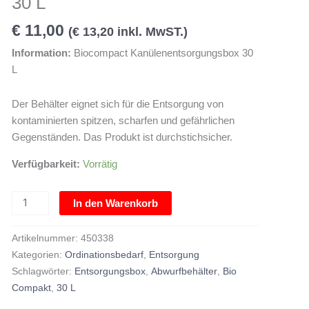
30 L
Menge
€
11,00
(
€
13,20
inkl. MwST.)
Information:
Biocompact Kanülenentsorgungsbox 30
L
Der Behälter eignet sich für die Entsorgung von
kontaminierten spitzen, scharfen und gefährlichen
Gegenständen. Das Produkt ist durchstichsicher.
Verfügbarkeit:
Vorrätig
In den Warenkorb
Artikelnummer:
450338
Kategorien:
Ordinationsbedarf
,
Entsorgung
Schlagwörter:
Entsorgungsbox
,
Abwurfbehälter
,
Bio
Compakt
,
30 L