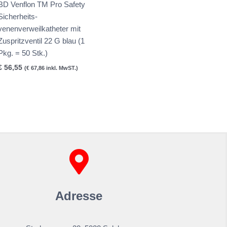
BD Venflon TM Pro Safety
Sicherheits-
venenverweilkatheter mit
Zuspritzventil 22 G blau (1
Pkg. = 50 Stk.)
€
56,55
(
€
67,86
inkl. MwST.)
Adresse