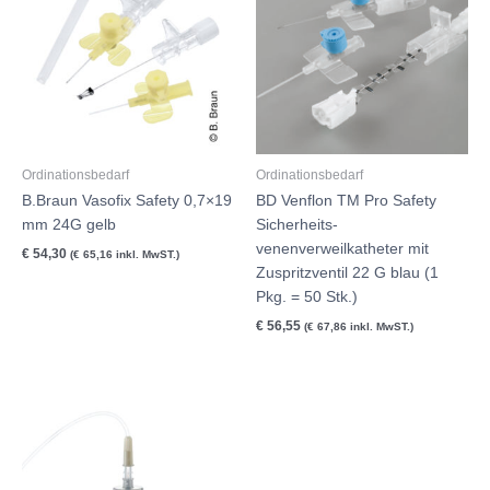
Ordinationsbedarf
Ordinationsbedarf
B.Braun Vasofix Safety 0,7×19
BD Venflon TM Pro Safety
mm 24G gelb
Sicherheits-
venenverweilkatheter mit
€
54,30
(
€
65,16
inkl. MwST.)
Zuspritzventil 22 G blau (1
Pkg. = 50 Stk.)
€
56,55
(
€
67,86
inkl. MwST.)