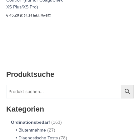
Control* (nur für CoaguChek
XS Plus/XS Pro)
€
45,20
(
€
54,24
inkl. MwST.)
Produktsuche
Kategorien
Ordinationsbedarf
163
Blutentnahme
27
Diagnostische Tests
78