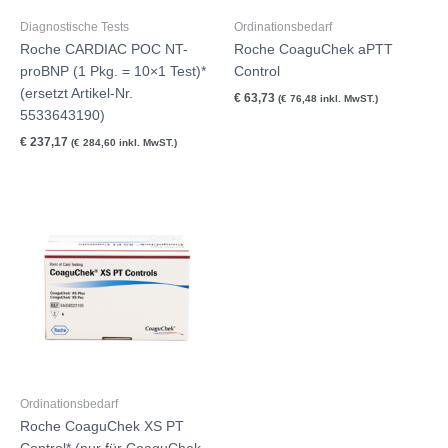
Diagnostische Tests
Ordinationsbedarf
Roche CARDIAC POC NT-
Roche CoaguChek aPTT
proBNP (1 Pkg. = 10×1 Test)*
Control
(ersetzt Artikel-Nr.
€
63,73
(
€
76,48
inkl. MwST.)
5533643190)
€
237,17
(
€
284,60
inkl. MwST.)
Ordinationsbedarf
Roche CoaguChek XS PT