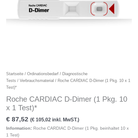
Dimer
(1
Pkg.
10
x
1
Test)*
Menge
Startseite
/
Ordinationsbedarf
/
Diagnostische
Tests
/
Verbrauchsmaterial
/ Roche CARDIAC D-Dimer (1 Pkg. 10 x 1
Test)*
Roche CARDIAC D-Dimer (1 Pkg. 10
x 1 Test)*
€
87,52
(
€
105,02
inkl. MwST.)
Information:
Roche CARDIAC D-Dimer
(1 Pkg. beinhaltet 10 x
1 Test)