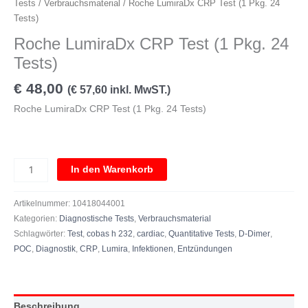
Tests
/
Verbrauchsmaterial
/ Roche LumiraDx CRP Test (1 Pkg. 24
Tests)
Roche LumiraDx CRP Test (1 Pkg. 24
Tests)
€
48,00
(
€
57,60
inkl. MwST.)
Roche LumiraDx CRP Test (1 Pkg. 24 Tests)
In den Warenkorb
Artikelnummer:
10418044001
Kategorien:
Diagnostische Tests
,
Verbrauchsmaterial
Schlagwörter:
Test
,
cobas h 232
,
cardiac
,
Quantitative Tests
,
D-Dimer
,
POC
,
Diagnostik
,
CRP
,
Lumira
,
Infektionen
,
Entzündungen
Beschreibung