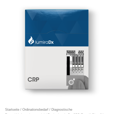
Test
(1
Pkg.
24
Tests)
Menge
Startseite
/
Ordinationsbedarf
/
Diagnostische