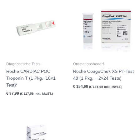
Diagnostische Tests
Ordinationsbedarf
Roche CARDIAC POC
Roche CoaguChek XS PT-Test
Troponin T (1 Pkg.=10×1
48 (1 Pkg. = 2×24 Tests)
Test)*
€
154,96
(
€
185,95
inkl. MwST.)
€
97,99
(
€
117,59
inkl. MwST.)