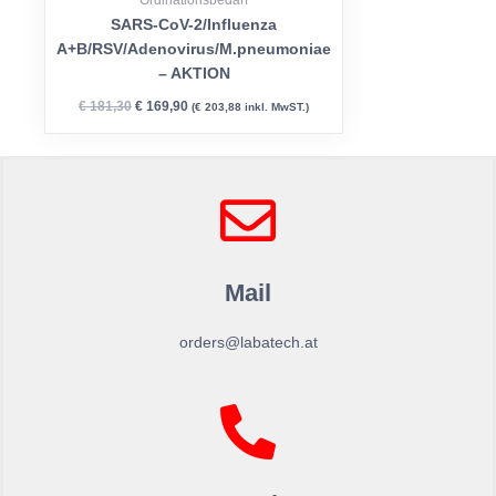
SARS-CoV-2/Influenza
A+B/RSV/Adenovirus/M.pneumoniae
– AKTION
€
181,30
€
169,90
(
€
203,88
inkl. MwST.)
Mail
orders@labatech.at