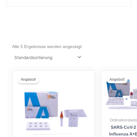
Alle 5 Ergebnisse werden angezeigt
Ursprünglicher
Aktueller
Urspr
Preis
Preis
Preis
Angebot!
Angebot!
war:
ist:
war:
€ 78,53
€ 69,90.
€ 147,
Ordinationsbeda
SARS-CoV-2 
Influenza A+B