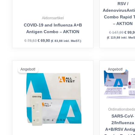
RSV /
AdenovirusAnt
Combo Rapid T
Aktionsartikel
– AKTION
COVID-19 and Influenza A+B
Antigen Combo – AKTION
€
147,99
€
99,9
(
€
119,88
inkl. MwS
€
78,53
€
69,90
(
€
83,88
inkl. MwST.)
Ursprünglicher
Aktueller
Urspr
Preis
Preis
Preis
Angebot!
Angebot!
war:
ist:
war:
€ 27,00
€ 18,99.
€ 147,
Ordinationsbeda
SARS-CoV-
2/Influenza
A+B/RSV Anti