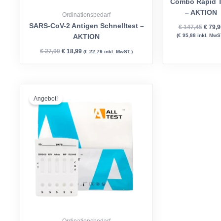
Combo Rapid T
– AKTION
Ordinationsbedarf
SARS-CoV-2 Antigen Schnelltest –
€
147,45
€
79,9
(
€
95,88
inkl. MwST
AKTION
€
27,00
€
18,99
(
€
22,79
inkl. MwST.)
Ursprünglicher
Aktueller
Preis
Preis
Angebot!
war:
ist:
€ 181,30
€ 169,90.
Ordinationsbedarf