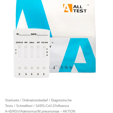
war:
ist:
2/Influenza
€ 181,30
€ 169,90.
A+B/RSV/Adenovirus/M.pneumoniae
-
AKTION
Menge
Startseite
/
Ordinationsbedarf
/
Diagnostische
Tests
/
Schnelltest
/ SARS-CoV-2/Influenza
A+B/RSV/Adenovirus/M.pneumoniae – AKTION