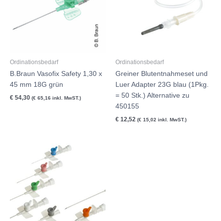
Ordinationsbedarf
Ordinationsbedarf
B.Braun Vasofix Safety 1,30 x
Greiner Blutentnahmeset und
45 mm 18G grün
Luer Adapter 23G blau (1Pkg.
= 50 Stk.) Alternative zu
€
54,30
(
€
65,16
inkl. MwST.)
450155
€
12,52
(
€
15,02
inkl. MwST.)