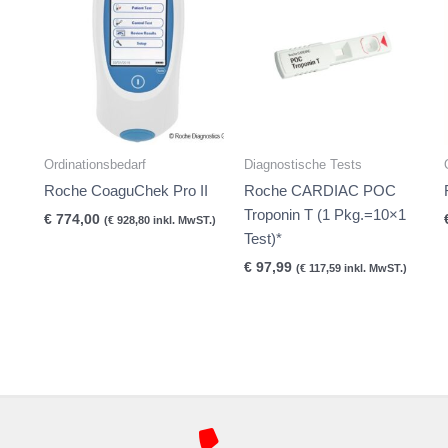
Ordinationsbedarf
Diagnostische Tests
Roche CoaguChek Pro II
Roche CARDIAC POC
Troponin T (1 Pkg.=10×1
€
774,00
(
€
928,80
inkl. MwST.)
Test)*
€
97,99
(
€
117,59
inkl. MwST.)