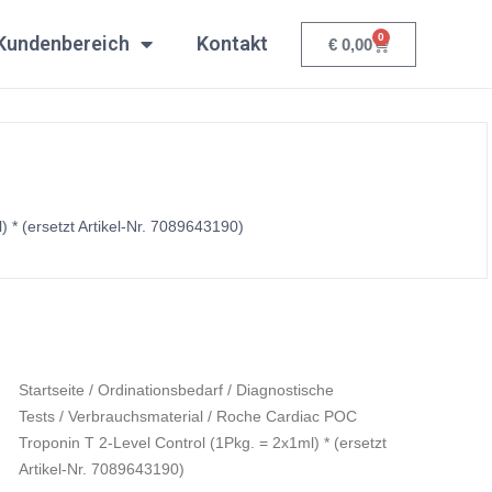
T
0
Kundenbereich
Kontakt
Warenkorb
€
0,00
2-
Level
Control
(1Pkg.
=
2x1ml)
*
* (ersetzt Artikel-Nr. 7089643190)
(ersetzt
Artikel-
Nr.
7089643190)
Menge
Roche
Startseite
/
Ordinationsbedarf
/
Diagnostische
Cardiac
Tests
/
Verbrauchsmaterial
/ Roche Cardiac POC
POC
Troponin T 2-Level Control (1Pkg. = 2x1ml) * (ersetzt
Troponin
Artikel-Nr. 7089643190)