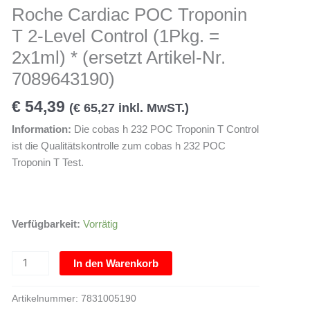
T
Roche Cardiac POC Troponin
2-
T 2-Level Control (1Pkg. =
Level
Control
2x1ml) * (ersetzt Artikel-Nr.
(1Pkg.
7089643190)
=
2x1ml)
€
54,39
(
€
65,27
inkl. MwST.)
*
Information:
Die
cobas h 232 POC Troponin T Control
(ersetzt
ist die Qualitätskontrolle zum cobas h 232 POC
Artikel-
Troponin T Test.
Nr.
7089643190)
Menge
Verfügbarkeit:
Vorrätig
In den Warenkorb
Artikelnummer:
7831005190